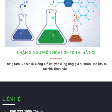
NHẬN GIA SƯ MÔN HÓA LỚP 10 TẠI HÀ NỘI
Trung tâm Gia sư Tài Năng Trẻ chuyên cung ứng gia sư môn Hóa lớp 10
tại nhà khắp các…
LIÊN HỆ
090.333.1985
(24/7)