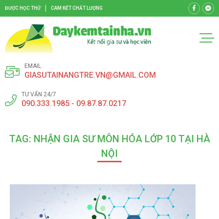
ĐƯỢC HỌC THỬ
CAM KẾT CHẤT LƯỢNG
EMAIL
GIASUTAINANGTRE.VN@GMAIL.COM
TƯ VẤN 24/7
090.333.1985 - 09.87.87.0217
TAG: NHẬN GIA SƯ MÔN HÓA LỚP 10 TẠI HÀ
NỘI