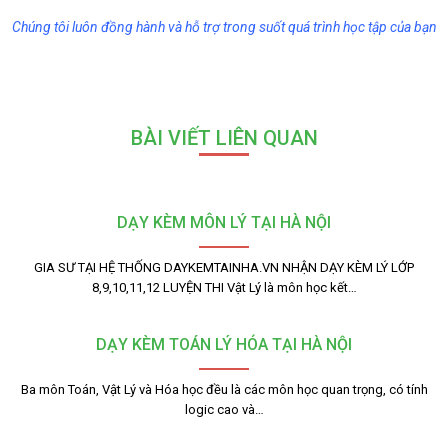
Chúng tôi luôn đồng hành và hỗ trợ trong suốt quá trình học tập của bạn
BÀI VIẾT LIÊN QUAN
DẠY KÈM MÔN LÝ TẠI HÀ NỘI
GIA SƯ TẠI HỆ THỐNG DAYKEMTAINHA.VN NHẬN DẠY KÈM LÝ LỚP
8,9,10,11,12 LUYỆN THI Vật Lý là môn học kết…
DẠY KÈM TOÁN LÝ HÓA TẠI HÀ NỘI
Ba môn Toán, Vật Lý và Hóa học đều là các môn học quan trọng, có tính
logic cao và…