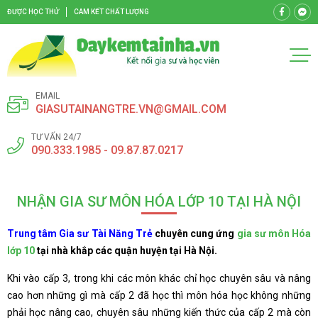
ĐƯỢC HỌC THỬ
CAM KẾT CHẤT LƯỢNG
EMAIL
GIASUTAINANGTRE.VN@GMAIL.COM
TƯ VẤN 24/7
090.333.1985 - 09.87.87.0217
NHẬN GIA SƯ MÔN HÓA LỚP 10 TẠI HÀ NỘI
Trung tâm Gia sư Tài Năng Trẻ
chuyên cung ứng
gia sư môn Hóa
lớp 10
tại nhà khắp các quận huyện tại Hà Nội.
Khi vào cấp 3, trong khi các môn khác chỉ học chuyên sâu và nâng
cao hơn những gì mà cấp 2 đã học thì môn hóa học không những
phải học nâng cao, chuyên sâu những kiến thức của cấp 2 mà còn