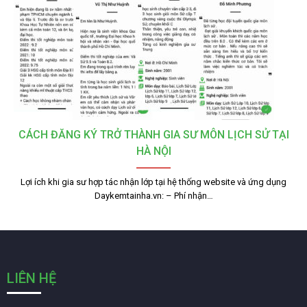
CÁCH ĐĂNG KÝ TRỞ THÀNH GIA SƯ MÔN LỊCH SỬ TẠI
HÀ NỘI
Lợi ích khi gia sư hợp tác nhận lớp tại hệ thống website và ứng dụng
Daykemtainha.vn: – Phí nhận…
LIÊN HỆ