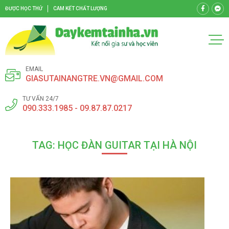
ĐƯỢC HỌC THỬ
CAM KẾT CHẤT LƯỢNG
EMAIL
GIASUTAINANGTRE.VN@GMAIL.COM
TƯ VẤN 24/7
090.333.1985 - 09.87.87.0217
TAG: HỌC ĐÀN GUITAR TẠI HÀ NỘI