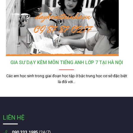
GIA SƯ DẠY KÈM MÔN TIẾNG ANH LỚP 7 TẠI HÀ NỘI
Các em học sinh trong giai đoạn học tập ở bậc trung học cơ sở đặc biệt
là đối với…
LIÊN HỆ
090.333.1985
(24/7)