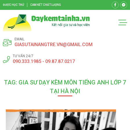
ĐƯỢC HỌC THỬ
CAM KẾT CHẤT LƯỢNG
EMAIL
GIASUTAINANGTRE.VN@GMAIL.COM
TƯ VẤN 24/7
090.333.1985 - 09.87.87.0217
TAG: GIA SƯ DẠY KÈM MÔN TIẾNG ANH LỚP 7
TẠI HÀ NỘI