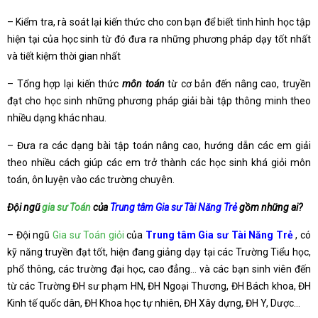
– Kiểm tra, rà soát lại kiến thức cho con bạn để biết tình hình học tập
hiện tại của học sinh từ đó đưa ra những phương pháp dạy tốt nhất
và tiết kiệm thời gian nhất
– Tổng hợp lại kiến thức
môn toán
từ cơ bản đến nâng cao, truyền
đạt cho học sinh những phương pháp giải bài tập thông minh theo
nhiều dạng khác nhau.
– Đưa ra các dạng bài tập toán nâng cao, hướng dẫn các em giải
theo nhiều cách giúp các em trở thành các học sinh khá giỏi môn
toán, ôn luyện vào các trường chuyên.
Đội ngũ
gia sư Toán
của
Trung tâm Gia sư Tài Năng Trẻ
gồm những ai?
– Đội ngũ
Gia sư Toán giỏi
của
Trung tâm Gia sư Tài Năng Trẻ
, có
kỹ năng truyền đạt tốt, hiện đang giảng dạy tại các Trường Tiểu học,
phổ thông, các trường đại học, cao đẳng… và các bạn sinh viên đến
từ các Trường ĐH sư phạm HN, ĐH Ngoại Thương, ĐH Bách khoa, ĐH
Kinh tế quốc dân, ĐH Khoa học tự nhiên, ĐH Xây dựng, ĐH Y, Dược…