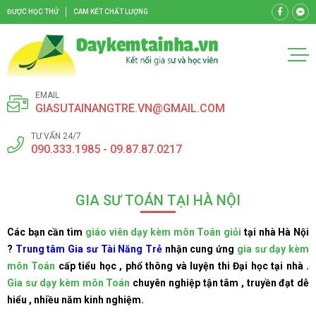
ĐƯỢC HỌC THỬ
CAM KẾT CHẤT LƯỢNG
EMAIL
GIASUTAINANGTRE.VN@GMAIL.COM
TƯ VẤN 24/7
090.333.1985 - 09.87.87.0217
GIA SƯ TOÁN TẠI HÀ NỘI
Các bạn cần tìm
giáo viên dạy kèm môn Toán giỏi
tại nhà Hà Nội
?
Trung tâm Gia sư Tài Năng Trẻ
nhận cung ứng
gia sư dạy kèm
môn Toán
cấp tiểu học , phổ thông và luyện thi Đại học tại nhà .
Gia sư dạy kèm môn Toán
chuyên nghiệp tận tâm , truyền đạt dễ
hiểu , nhiều năm kinh nghiệm.