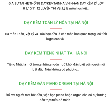
GIA SƯ TẠI HỆ THỐNG DAYKEMTAINHA.VN NHẬN DẠY KÈM LÝ LỚP
8,9,10,11,12 LUYỆN THI Vật Lý là môn học kết…
DẠY KÈM TOÁN LÝ HÓA TẠI HÀ NỘI
Ba môn Toán, Vật Lý và Hóa học đều là các môn học quan trọng, có tính
logic cao và…
DẠY KÈM TIẾNG NHẬT TẠI HÀ NỘI
Tiếng Nhật là một trong những ngôn ngữ khó, đặc biệt với người mới
bắt đầu. Nếu không có phương…
DẠY KÈM ĐÀN PIANO ORGAN TẠI HÀ NỘI
Đối với người mới bắt đầu, việc học piano hoặc organ cần có sự hướng
dẫn trực tiếp để tránh…