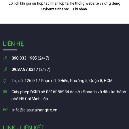
Lợi ích khi gia sư hợp tác nhận lớp tại hệ thống website và ứng dụng
Daykemtainha.vn: – Phí nhận…
LIÊN HỆ
090.333.1985
(24/7)
09.87.87.0217
(24/7)
Trụ sở: 1269/17 Phạm Thế Hiển, Phường 5, Quận 8, HCM
Giấy phép ĐKKD số 0316086934 do sở kế hoạch và đầu tư thành
phố Hồ Chí Minh cấp
info@giasutainangtre.vn
LINK - LIÊN KẾT