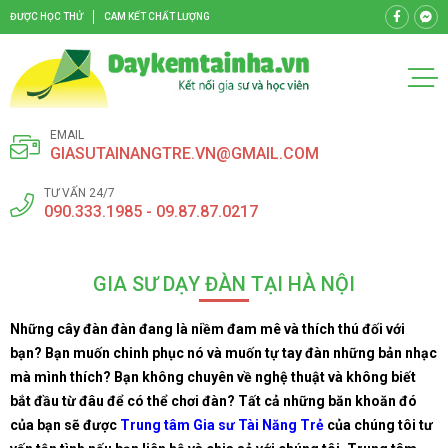
ĐƯỢC HỌC THỬ
CAM KẾT CHẤT LƯỢNG
EMAIL
GIASUTAINANGTRE.VN@GMAIL.COM
TƯ VẤN 24/7
090.333.1985 - 09.87.87.0217
GIA SƯ DẠY ĐÀN TẠI HÀ NỘI
Những cây đàn đàn đang là niềm đam mê và thích thú đối với
bạn? Bạn muốn chinh phục nó và muốn tự tay đàn những bản nhạc
mà mình thích? Bạn không chuyên về nghệ thuật và không biết
bắt đầu từ đâu để có thể chơi đàn? Tất cả những băn khoăn đó
của bạn sẽ được
Trung tâm Gia sư Tài Năng Trẻ
của chúng tôi tư