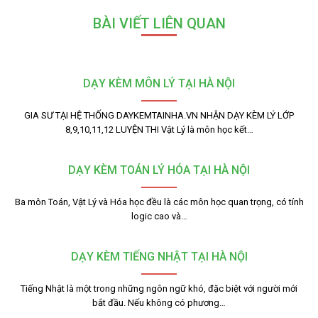
BÀI VIẾT LIÊN QUAN
DẠY KÈM MÔN LÝ TẠI HÀ NỘI
GIA SƯ TẠI HỆ THỐNG DAYKEMTAINHA.VN NHẬN DẠY KÈM LÝ LỚP
8,9,10,11,12 LUYỆN THI Vật Lý là môn học kết…
DẠY KÈM TOÁN LÝ HÓA TẠI HÀ NỘI
Ba môn Toán, Vật Lý và Hóa học đều là các môn học quan trọng, có tính
logic cao và…
DẠY KÈM TIẾNG NHẬT TẠI HÀ NỘI
Tiếng Nhật là một trong những ngôn ngữ khó, đặc biệt với người mới
bắt đầu. Nếu không có phương…