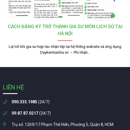
CÁCH ĐĂNG KÝ TRỞ THÀNH GIA SƯ MÔN LỊCH SỬ TẠI
HÀ NỘI
Lợi ích khi gia sư hợp tác nhận lớp tại hệ thống website và ứng dụng
Daykemtainha.vn: – Phí nhận…
LIÊN HỆ
090.333.1985
(24/7)
09.87.87.0217
(24/7)
Trụ sở: 1269/17 Phạm Thế Hiển, Phường 5, Quận 8, HCM