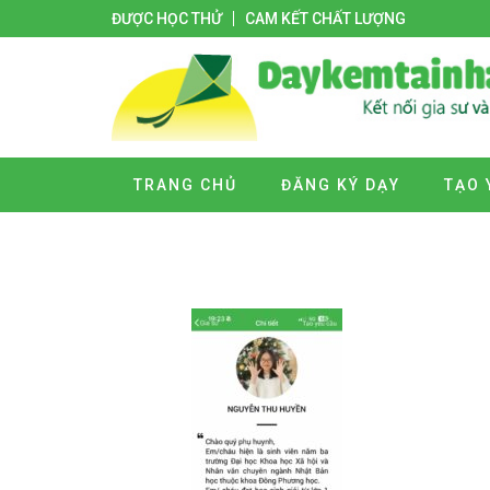
ĐƯỢC HỌC THỬ
CAM KẾT CHẤT LƯỢNG
TRANG CHỦ
ĐĂNG KÝ DẠY
TẠO 