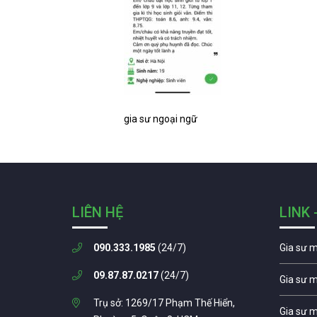
gia sư ngoại ngữ
LIÊN HỆ
LINK 
090.333.1985
(24/7)
Gia sư 
09.87.87.0217
(24/7)
Gia sư 
Trụ sở: 1269/17 Phạm Thế Hiển,
Gia sư 