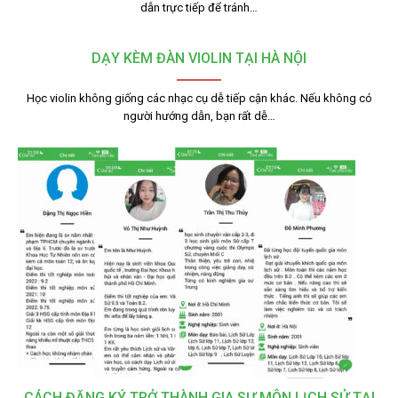
dẫn trực tiếp để tránh…
DẠY KÈM ĐÀN VIOLIN TẠI HÀ NỘI
Học violin không giống các nhạc cụ dễ tiếp cận khác. Nếu không có
người hướng dẫn, bạn rất dễ…
CÁCH ĐĂNG KÝ TRỞ THÀNH GIA SƯ MÔN LỊCH SỬ TẠI