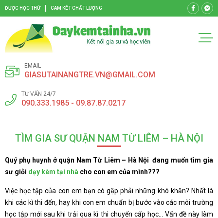
ĐƯỢC HỌC THỬ
CAM KẾT CHẤT LƯỢNG
EMAIL
GIASUTAINANGTRE.VN@GMAIL.COM
TƯ VẤN 24/7
090.333.1985 - 09.87.87.0217
TÌM GIA SƯ QUẬN NAM TỪ LIÊM – HÀ NỘI
Quý phụ huynh ở quận Nam Từ Liêm – Hà Nội đang muốn tìm gia
sư giỏi
dạy kèm tại nhà
cho con em của mình???
Việc học tập của con em bạn có gặp phải những khó khăn? Nhất là
khi các kì thi đến, hay khi con em chuẩn bị bước vào các môi trường
học tập mới sau khi trải qua kì thi chuyển cấp học… Vấn đề này làm