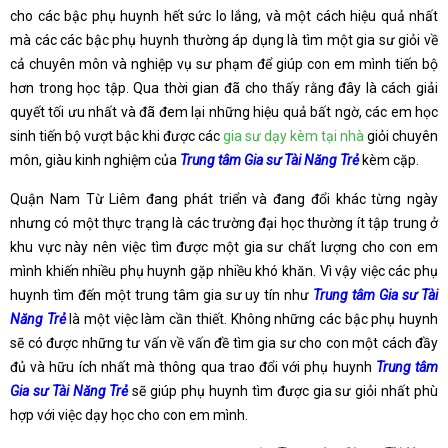
cho các bậc phụ huynh hết sức lo lắng, và một cách hiệu quả nhất
mà các các bậc phụ huynh thường áp dụng là tìm một gia sư giỏi về
cả chuyên môn và nghiệp vụ sư phạm để giúp con em mình tiến bộ
hơn trong học tập. Qua thời gian đã cho thấy rằng đây là cách giải
quyết tối ưu nhất và đã đem lại những hiệu quả bất ngờ, các em học
sinh tiến bộ vượt bậc khi được các
gia sư dạy kèm tại nhà
giỏi chuyên
môn, giàu kinh nghiệm của
Trung tâm Gia sư Tài Năng Trẻ
kèm cặp.
Quận Nam Từ Liêm đang phát triển và đang đổi khác từng ngày
nhưng có một thực trạng là các trường đại học thường ít tập trung ở
khu vực này nên việc tìm được một gia sư chất lượng cho con em
mình khiến nhiều phụ huynh gặp nhiều khó khăn. Vì vậy việc các phụ
huynh tìm đến một trung tâm gia sư uy tín như
Trung tâm Gia sư Tài
Năng Trẻ
là một việc làm cần thiết. Không những các bậc phụ huynh
sẽ có được những tư vấn về vấn đề tìm gia sư cho con một cách đầy
đủ và hữu ích nhất mà thông qua trao đổi với phụ huynh
Trung tâm
Gia sư Tài Năng Trẻ
sẽ giúp phụ huynh tìm được gia sư giỏi nhất phù
hợp với việc dạy học cho con em mình.