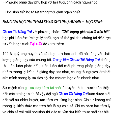
– Phương pháp dạy phù hợp với lứa tuổi, tính cách người học
– Học sinh tiến bộ rõ rệt trong thời gian ngắn nhất
BẢNG GIÁ HỌC PHÍ THAM KHẢO CHO PHỤ HUYNH – HỌC SINH:
Gia sư Tài Năng Trẻ
với phương châm
“Chất lượng giáo dục là trên hết
”,
học phí luôn ở mức hợp lý nhất, bạn có thể gọi cho chúng tôi để được
tư vấn hoặc click
TẠI ĐÂY
để xem thêm.
100 % quý phụ huynh và các bạn em học sinh đã hài lòng với chất
lượng giảng dạy của chúng tôi,
Trung tâm Gia sư Tài Năng Trẻ
chúng
tôi luôn luôn phấn đấu, luôn luôn đổi mới phương pháp giảng dạy
nhằm mang lại kết quả giảng dạy cao nhất, chúng tôi nguyện làm hết
sức mình mang lại sự tiến bộ cho các em học viên nhanh nhất .
Sứ mệnh của
gia sư dạy kèm tại nhà
là truyền tải tri thức hoàn thiện
đến các em học sinh. Vì vậy đội ngũ
Gia sư Tài Năng Trẻ
luôn được biết
đến với sự nhiệt huyết, tận tâm với từng học sinh. Gia sư không chỉ
mang lại kiến thức mà trên hết là sự chia sẻ. Chỉ có nắm bắt tâm lý
và chia sẻ với mỗi học sinh thì việc truyền đạt kiến thức mới đạt hiệu