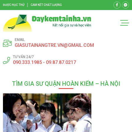
ĐƯỢC HỌC THỬ
CAM KẾT CHẤT LƯỢNG
EMAIL
GIASUTAINANGTRE.VN@GMAIL.COM
TƯ VẤN 24/7
090.333.1985 - 09.87.87.0217
TÌM GIA SƯ QUẬN HOÀN KIẾM – HÀ NỘI