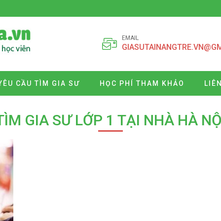
EMAIL
GIASUTAINANGTRE.VN@G
YÊU CẦU TÌM GIA SƯ
HỌC PHÍ THAM KHẢO
LIÊ
TÌM GIA SƯ LỚP 1 TẠI NHÀ HÀ NỘ