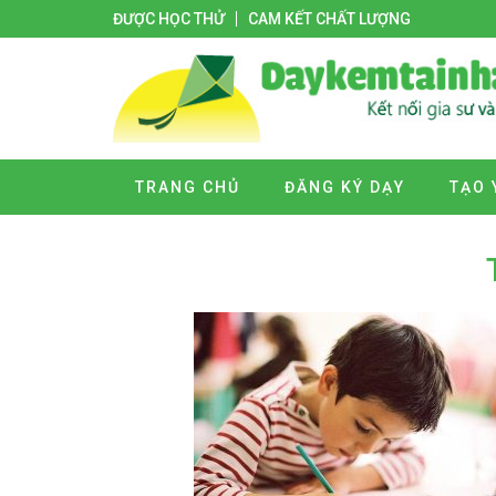
ĐƯỢC HỌC THỬ
CAM KẾT CHẤT LƯỢNG
TRANG CHỦ
ĐĂNG KÝ DẠY
TẠO 