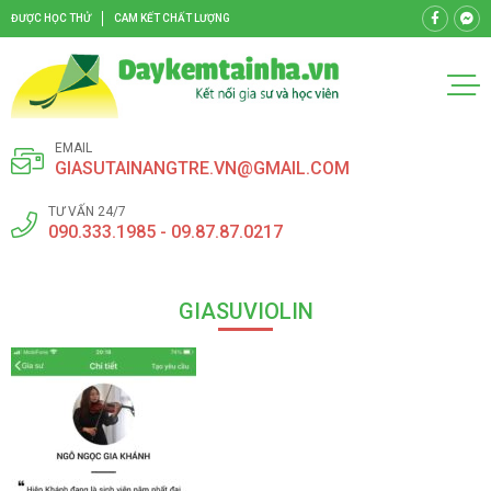
ĐƯỢC HỌC THỬ
CAM KẾT CHẤT LƯỢNG
EMAIL
GIASUTAINANGTRE.VN@GMAIL.COM
TƯ VẤN 24/7
090.333.1985 - 09.87.87.0217
GIASUVIOLIN