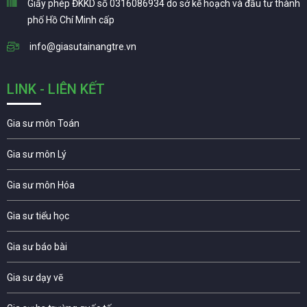
Giấy phép ĐKKD số 0316086934 do sở kế hoạch và đầu tư thành
phố Hồ Chí Minh cấp
info@giasutainangtre.vn
LINK - LIÊN KẾT
Gia sư môn Toán
Gia sư môn Lý
Gia sư môn Hóa
Gia sư tiểu học
Gia sư báo bài
Gia sư dạy vẽ