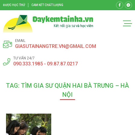
ĐƯỢC HỌC THỬ
CAM KẾT CHẤT LƯỢNG
EMAIL
GIASUTAINANGTRE.VN@GMAIL.COM
TƯ VẤN 24/7
090.333.1985 - 09.87.87.0217
TAG: TÌM GIA SƯ QUẬN HAI BÀ TRƯNG – HÀ
NỘI