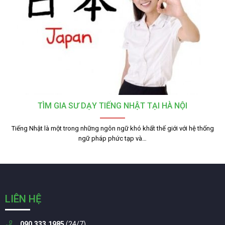
TÌM GIA SƯ DẠY TIẾNG NHẬT TẠI HÀ NỘI
Tiếng Nhật là một trong những ngôn ngữ khó khất thế giới với hệ thống
ngữ pháp phức tạp và…
LIÊN HỆ
090.333.1985
(24/7)