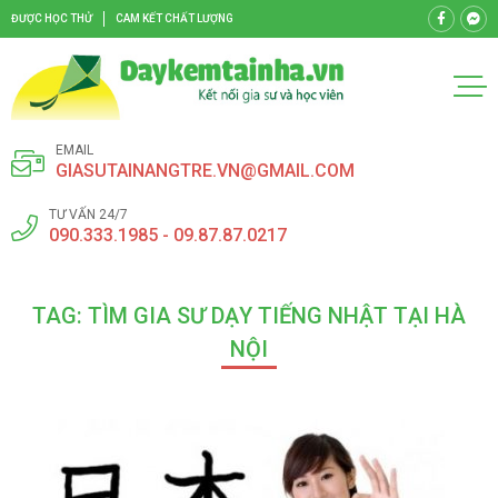
ĐƯỢC HỌC THỬ
CAM KẾT CHẤT LƯỢNG
EMAIL
GIASUTAINANGTRE.VN@GMAIL.COM
TƯ VẤN 24/7
090.333.1985 - 09.87.87.0217
TAG: TÌM GIA SƯ DẠY TIẾNG NHẬT TẠI HÀ
NỘI