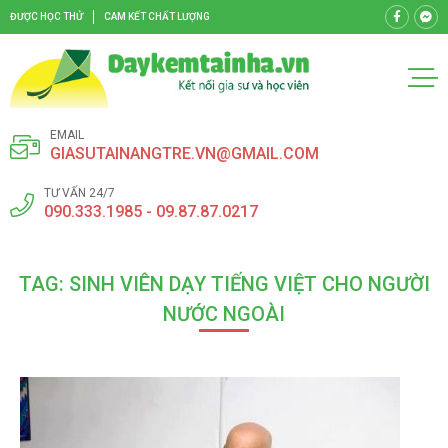
ĐƯỢC HỌC THỬ
CAM KẾT CHẤT LƯỢNG
EMAIL
GIASUTAINANGTRE.VN@GMAIL.COM
TƯ VẤN 24/7
090.333.1985 - 09.87.87.0217
TAG: SINH VIÊN DẠY TIẾNG VIỆT CHO NGƯỜI
NƯỚC NGOÀI