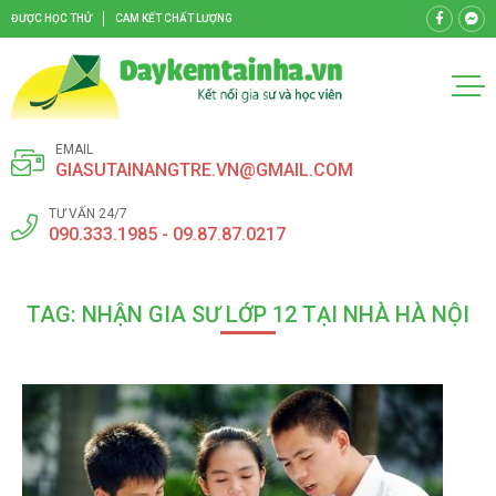
ĐƯỢC HỌC THỬ
CAM KẾT CHẤT LƯỢNG
EMAIL
GIASUTAINANGTRE.VN@GMAIL.COM
TƯ VẤN 24/7
090.333.1985 - 09.87.87.0217
TAG: NHẬN GIA SƯ LỚP 12 TẠI NHÀ HÀ NỘI