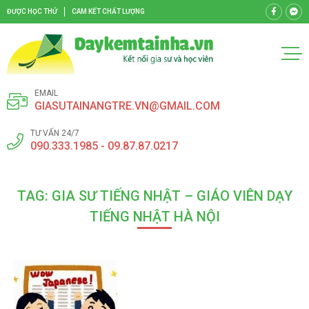
ĐƯỢC HỌC THỬ
CAM KẾT CHẤT LƯỢNG
EMAIL
GIASUTAINANGTRE.VN@GMAIL.COM
TƯ VẤN 24/7
090.333.1985 - 09.87.87.0217
TAG: GIA SƯ TIẾNG NHẬT – GIÁO VIÊN DẠY
TIẾNG NHẬT HÀ NỘI