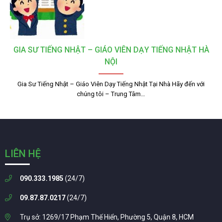
GIA SƯ TIẾNG NHẬT – GIÁO VIÊN DẠY TIẾNG NHẬT HÀ
NỘI
Gia Sư Tiếng Nhật – Giáo Viên Dạy Tiếng Nhật Tại Nhà Hãy đến với
chúng tôi – Trung Tâm…
LIÊN HỆ
090.333.1985
(24/7)
09.87.87.0217
(24/7)
Trụ sở: 1269/17 Phạm Thế Hiển, Phường 5, Quận 8, HCM