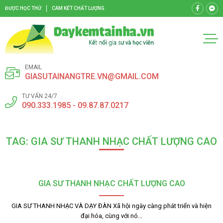
ĐƯỢC HỌC THỬ
CAM KẾT CHẤT LƯỢNG
EMAIL
GIASUTAINANGTRE.VN@GMAIL.COM
TƯ VẤN 24/7
090.333.1985 - 09.87.87.0217
TAG: GIA SƯ THANH NHẠC CHẤT LƯỢNG CAO
GIA SƯ THANH NHẠC CHẤT LƯỢNG CAO
GIA SƯ THANH NHẠC VÀ DẠY ĐÀN Xã hội ngày càng phát triển và hiện
đại hóa, cùng với nó…