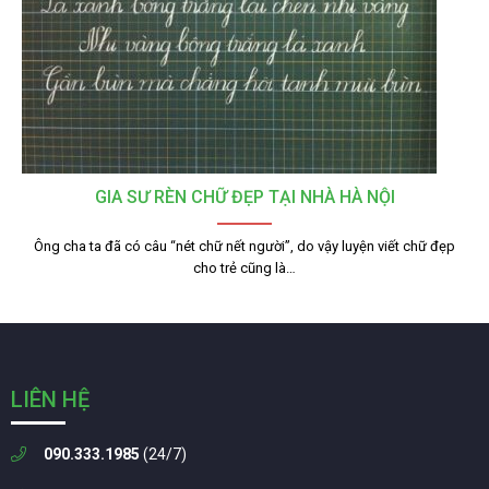
GIA SƯ RÈN CHỮ ĐẸP TẠI NHÀ HÀ NỘI
Ông cha ta đã có câu “nét chữ nết người”, do vậy luyện viết chữ đẹp
cho trẻ cũng là…
LIÊN HỆ
090.333.1985
(24/7)