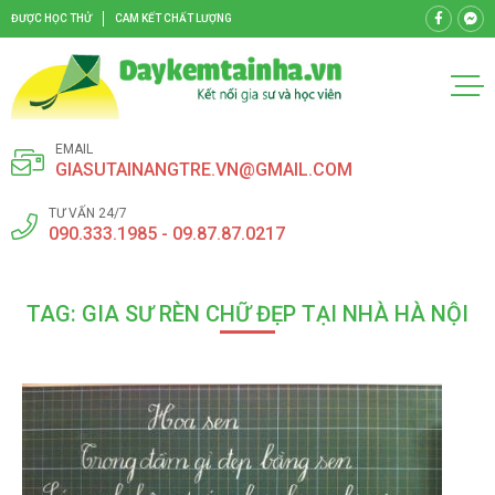
ĐƯỢC HỌC THỬ
CAM KẾT CHẤT LƯỢNG
EMAIL
GIASUTAINANGTRE.VN@GMAIL.COM
TƯ VẤN 24/7
090.333.1985 - 09.87.87.0217
TAG: GIA SƯ RÈN CHỮ ĐẸP TẠI NHÀ HÀ NỘI