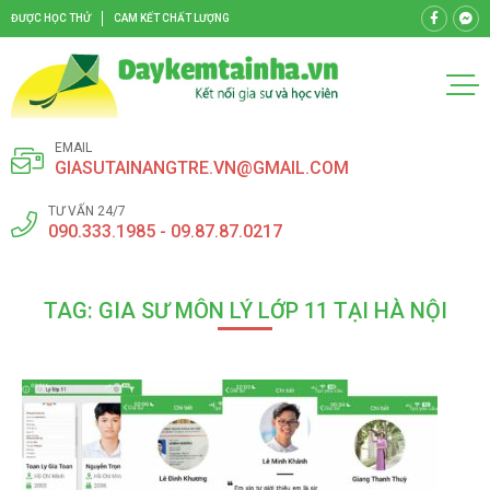
ĐƯỢC HỌC THỬ
CAM KẾT CHẤT LƯỢNG
EMAIL
GIASUTAINANGTRE.VN@GMAIL.COM
TƯ VẤN 24/7
090.333.1985 - 09.87.87.0217
TAG: GIA SƯ MÔN LÝ LỚP 11 TẠI HÀ NỘI