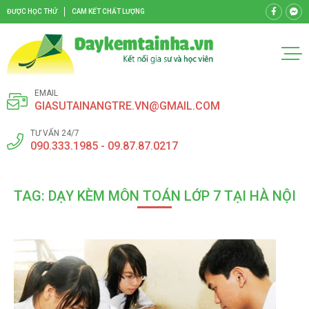
ĐƯỢC HỌC THỬ
CAM KẾT CHẤT LƯỢNG
EMAIL
GIASUTAINANGTRE.VN@GMAIL.COM
TƯ VẤN 24/7
090.333.1985 - 09.87.87.0217
TAG: DẠY KÈM MÔN TOÁN LỚP 7 TẠI HÀ NỘI