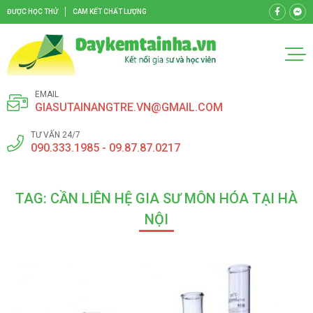
ĐƯỢC HỌC THỬ
CAM KẾT CHẤT LƯỢNG
EMAIL
GIASUTAINANGTRE.VN@GMAIL.COM
TƯ VẤN 24/7
090.333.1985 - 09.87.87.0217
TAG: CẦN LIÊN HỆ GIA SƯ MÔN HÓA TẠI HÀ
NỘI