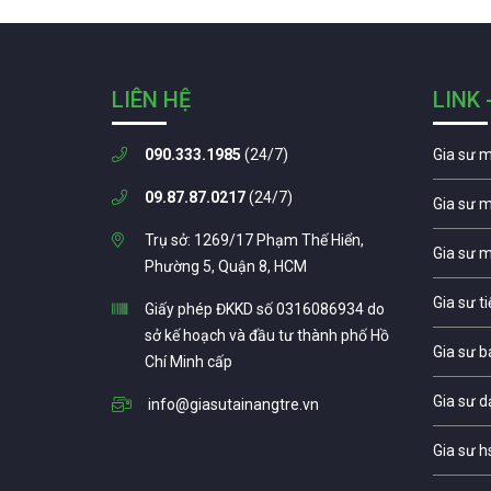
LIÊN HỆ
LINK 
090.333.1985
(24/7)
Gia sư 
09.87.87.0217
(24/7)
Gia sư 
Trụ sở: 1269/17 Phạm Thế Hiển,
Gia sư 
Phường 5, Quận 8, HCM
Gia sư t
Giấy phép ĐKKD số 0316086934 do
sở kế hoạch và đầu tư thành phố Hồ
Gia sư b
Chí Minh cấp
Gia sư d
info@giasutainangtre.vn
Gia sư h