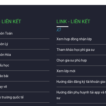
- LIÊN KẾT
LINK - LIÊN KẾT
môn Toán
Xem hợp đồng nhận lớp
môn Lý
Tham khảo học phí gia sư
môn Hóa
Chọn gia sư phù hợp
iểu học
Xem lớp mới
áo bài
Hướng dẫn đăng ký tài khoản gia
ạy vẽ
Hướng dẫn phụ huynh tải app và t
s trường quốc tế
sư