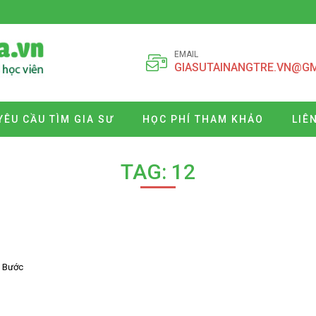
EMAIL
GIASUTAINANGTRE.VN@G
YÊU CẦU TÌM GIA SƯ
HỌC PHÍ THAM KHẢO
LIÊ
TAG: 12
? Bước