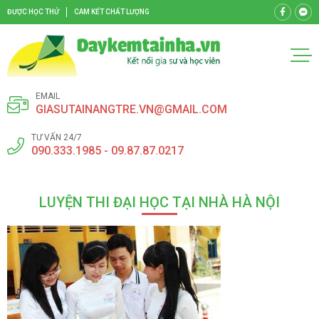
ĐƯỢC HỌC THỬ
CAM KẾT CHẤT LƯỢNG
EMAIL
GIASUTAINANGTRE.VN@GMAIL.COM
TƯ VẤN 24/7
090.333.1985 - 09.87.87.0217
LUYỆN THI ĐẠI HỌC TẠI NHÀ HÀ NỘI