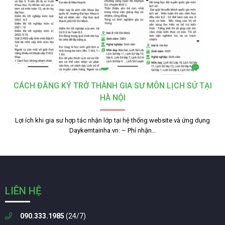
CÁCH ĐĂNG KÝ TRỞ THÀNH GIA SƯ MÔN LỊCH SỬ TẠI
HÀ NỘI
Lợi ích khi gia sư hợp tác nhận lớp tại hệ thống website và ứng dụng
Daykemtainha.vn: – Phí nhận…
LIÊN HỆ
090.333.1985
(24/7)