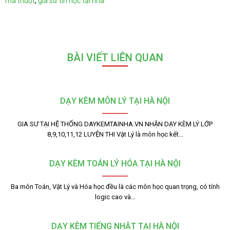
ma thuột
,
gia sư tin học tại nhà
BÀI VIẾT LIÊN QUAN
DẠY KÈM MÔN LÝ TẠI HÀ NỘI
GIA SƯ TẠI HỆ THỐNG DAYKEMTAINHA.VN NHẬN DẠY KÈM LÝ LỚP
8,9,10,11,12 LUYỆN THI Vật Lý là môn học kết…
DẠY KÈM TOÁN LÝ HÓA TẠI HÀ NỘI
Ba môn Toán, Vật Lý và Hóa học đều là các môn học quan trọng, có tính
logic cao và…
DẠY KÈM TIẾNG NHẬT TẠI HÀ NỘI