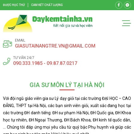
ĐƯỢC HỌC THỬ
CAM KẾT CHẤT LƯỢNG
EMAIL
GIASUTAINANGTRE.VN@GMAIL.COM
TƯ VẤN 24/7
090.333.1985 - 09.87.87.0217
GIA SƯ MÔN LÝ TẠI HÀ NỘI
Với đội ngũ giáo viên gia sư Lý dạy giỏi tại các trường ĐẠI HỌC – CAO
ĐẲNG, THPT tại Hà Nội, các bạn sinh viên giỏi, xuất sắc đang học tại
các trường ĐH danh tiếng: ĐH sư phạm Hà Nội, ĐH Quốc gia, ĐH Khoa
học tự nhiên, ĐH Ngoại Thương, ĐH Bách Khoa, ĐH kinh tế quốc dân,
… Chúng tôi đáp ứng mọi yêu cầu từ quý bậc Phụ huynh và giúp các