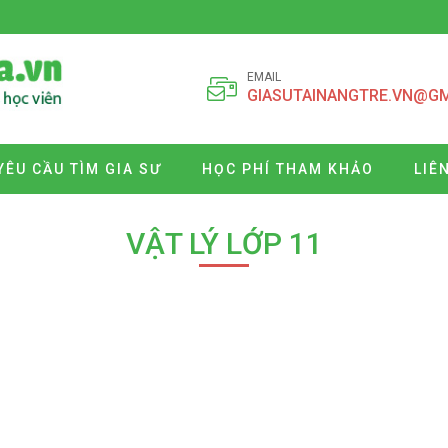
EMAIL
GIASUTAINANGTRE.VN@G
YÊU CẦU TÌM GIA SƯ
HỌC PHÍ THAM KHẢO
LIÊ
VẬT LÝ LỚP 11