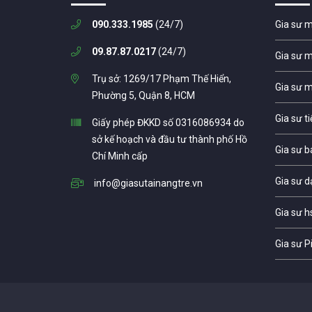
090.333.1985
(24/7)
Gia sư 
09.87.87.0217
(24/7)
Gia sư 
Trụ sở: 1269/17 Phạm Thế Hiển,
Gia sư 
Phường 5, Quận 8, HCM
Gia sư t
Giấy phép ĐKKD số 0316086934 do
sở kế hoạch và đầu tư thành phố Hồ
Gia sư b
Chí Minh cấp
Gia sư d
info@giasutainangtre.vn
Gia sư h
Gia sư P