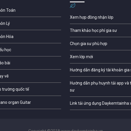
môn Toán
Xem hợp đồng nhận lớp
môn Lý
Tham khảo học phí gia sư
môn Hóa
Chọn gia sư phù hợp
iểu học
Xem lớp mới
áo bài
Hướng dẫn đăng ký tài khoản gia
ạy vẽ
Hướng dẫn phụ huynh tải app và t
s trường quốc tế
sư
iano organ Guitar
Link tải ứng dụng Daykemtainha.
Copyright ©2018 www.daykemtainha.vn