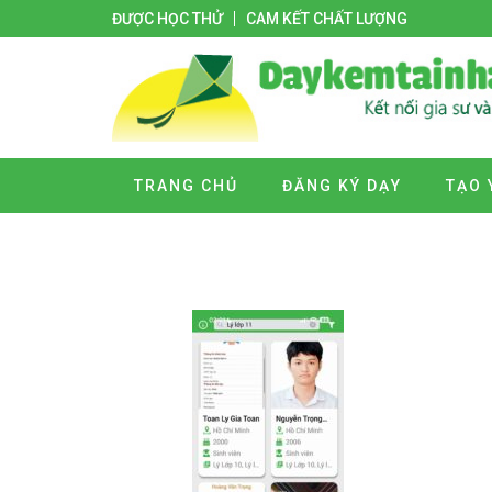
ĐƯỢC HỌC THỬ
CAM KẾT CHẤT LƯỢNG
TRANG CHỦ
ĐĂNG KÝ DẠY
TẠO 