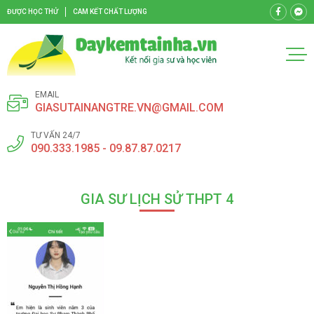
ĐƯỢC HỌC THỬ
CAM KẾT CHẤT LƯỢNG
EMAIL
GIASUTAINANGTRE.VN@GMAIL.COM
TƯ VẤN 24/7
090.333.1985 - 09.87.87.0217
GIA SƯ LỊCH SỬ THPT 4