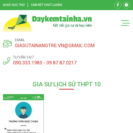
ĐƯỢC HỌC THỬ
CAM KẾT CHẤT LƯỢNG
EMAIL
GIASUTAINANGTRE.VN@GMAIL.COM
TƯ VẤN 24/7
090.333.1985 - 09.87.87.0217
GIA SƯ LỊCH SỬ THPT 10