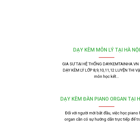
DẠY KÈM MÔN LÝ TẠI HÀ NỘI
GIA SƯ TẠI HỆ THỐNG DAYKEMTAINHA.VN
DẠY KÈM LÝ LỚP 8,9,10,11,12 LUYỆN THI Vật
môn học kết…
DẠY KÈM ĐÀN PIANO ORGAN TẠI H
Đối với người mới bắt đầu, việc học piano
organ cần có sự hướng dẫn trực tiếp để t