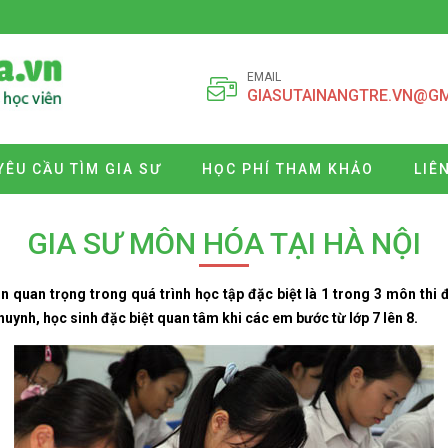
EMAIL
GIASUTAINANGTRE.VN@G
YÊU CẦU TÌM GIA SƯ
HỌC PHÍ THAM KHẢO
LIÊ
GIA SƯ MÔN HÓA TẠI HÀ NỘI
uan trọng trong quá trình học tập đặc biệt là 1 trong 3 môn thi đạ
uynh, học sinh đặc biệt quan tâm khi các em bước từ lớp 7 lên 8.