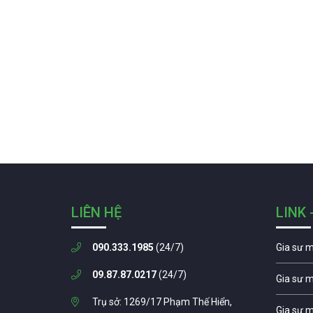
LIÊN HỆ
LINK 
090.333.1985
(24/7)
Gia sư 
09.87.87.0217
(24/7)
Gia sư 
Trụ sở: 1269/17 Phạm Thế Hiển,
Gia sư 