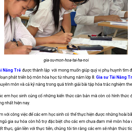
gia-su-mon-hoa-tai-ha-noi
ài Năng Trẻ
được thành lập với mong muốn giúp quý vị phụ huynh tìm đ
 đoạn phát triển bộ môn hóa học từ nhưng năm lớp 8.
Gia sư Tài Năng T
chuyên môn và cả kỹ năng trong quá trình giải bài tập hóa trắc nghiệm th
ác em học sinh củng cố những kiến thức căn bản mà còn có hình thức đà
ng nhất hiện nay.
âm với công việc để các em học sinh có thể thực hiện được những hoài b
 ngũ gia sư hóa còn hỗ trợ đặc biệt cho các em chưa đam mê môn hóa 
ết thực, gắn liền với thực tiễn, chúng tôi tin rằng các em sẽ nhận thức t