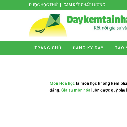
ĐƯỢC HỌC THỬ
CAM KẾT CHẤT LƯỢNG
TRANG CHỦ
ĐĂNG KÝ DẠY
TẠO 
Môn Hóa học
là môn học không kém phần q
đẳng.
Gia sư môn hóa
luôn được quý phụ h