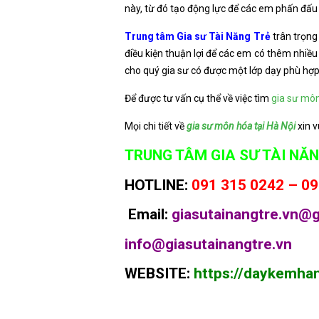
này, từ đó tạo động lực để các em phấn đấu 
Trung tâm Gia sư Tài Năng Trẻ
trân trọng
điều kiện thuận lợi để các em có thêm nhiề
cho quý gia sư có được một lớp dạy phù hợp
Để được tư vấn cụ thể về việc tìm
gia sư mô
Mọi chi tiết về
gia sư môn hóa tại Hà Nội
xin v
TRUNG TÂM GIA SƯ TÀI NĂN
HOTLINE:
091 315 0242 – 09
Email:
giasutainangtre.vn@
info@giasutainangtre.vn
WEBSITE:
https://daykemha