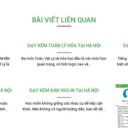
BÀI VIẾT LIÊN QUAN
DẠY KÈM TOÁN LÝ HÓA TẠI HÀ NỘI
DẠ
 NHẬN
Ba môn Toán, Vật Lý và Hóa học đều là các môn học
Tiếng
 Lý là
quan trọng, có tính logic cao và…
biệt v
À NỘI
DẠY KÈM ĐÀN VIOLIN TẠI HÀ NỘI
 hoặc
Học violin không giống các nhạc cụ dễ tiếp cận
ránh…
khác. Nếu không có người hướng dẫn, bạn rất dễ…