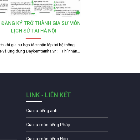
 ĐĂNG KÝ TRỞ THÀNH GIA SƯ MÔN
LỊCH SỬ TẠI HÀ NỘI
ích khi gia sư hợp tác nhận lớp tại hệ thống
e và ứng dụng Daykemtainha.vn: – Phí nhận…
LINK - LIÊN KẾT
Gia sư tiếng anh
Gia sư môn tiếng Pháp
Gia sư môn tiếng Hàn