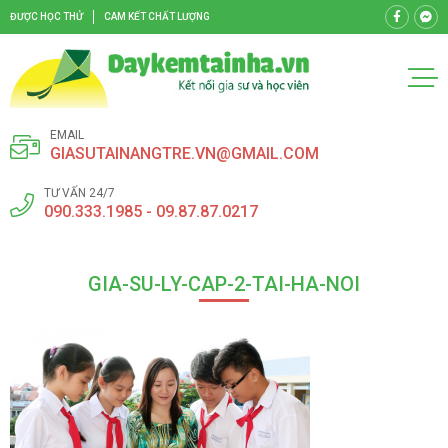
ĐƯỢC HỌC THỬ
CAM KẾT CHẤT LƯỢNG
EMAIL
GIASUTAINANGTRE.VN@GMAIL.COM
TƯ VẤN 24/7
090.333.1985 - 09.87.87.0217
GIA-SU-LY-CAP-2-TAI-HA-NOI