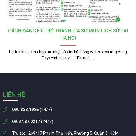
CÁCH ĐĂNG KÝ TRỞ THÀNH GIA SƯ MÔN LỊCH SỬ TẠI
HÀ NỘI
Lợi ích khi gia sư hợp tác nhận lớp tại hệ thống website và ứng dụng
Daykemtainha.vn: – Phí nhận…
LIÊN HỆ
090.333.1985
(24/7)
09.87.87.0217
(24/7)
Trụ sở: 1269/17 Phạm Thế Hiển, Phường 5, Quận 8, HCM