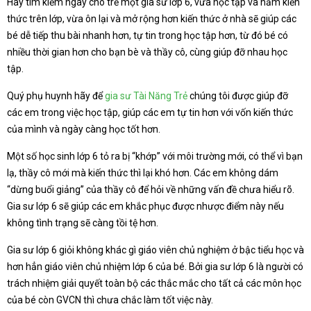
Hãy tìm kiếm ngay cho trẻ một gia sư lớp 6, vừa học tập và nắm kiến
thức trên lớp, vừa ôn lại và mở rộng hơn kiến thức ở nhà sẽ giúp các
bé dễ tiếp thu bài nhanh hơn, tự tin trong học tập hơn, từ đó bé có
nhiều thời gian hơn cho bạn bè và thầy cô, cùng giúp đỡ nhau học
tập.
Quý phụ huynh hãy để
gia sư Tài Năng Trẻ
chúng tôi được giúp đỡ
các em trong việc học tập, giúp các em tự tin hơn với vốn kiến thức
của mình và ngày càng học tốt hơn.
Một số học sinh lớp 6 tỏ ra bị “khớp” với môi trường mới, có thể vì bạn
lạ, thầy cô mới mà kiến thức thì lại khó hơn. Các em không dám
“dừng buổi giảng” của thầy cô để hỏi về những vấn đề chưa hiểu rõ.
Gia sư lớp 6 sẽ giúp các em khắc phục được nhược điểm này nếu
không tình trạng sẽ càng tồi tệ hơn.
Gia sư lớp 6 giỏi không khác gì giáo viên chủ nghiệm ở bậc tiểu học và
hơn hẳn giáo viên chủ nhiệm lớp 6 của bé. Bởi gia sư lớp 6 là người có
trách nhiệm giải quyết toàn bộ các thắc mắc cho tất cả các môn học
của bé còn GVCN thì chưa chắc làm tốt việc này.