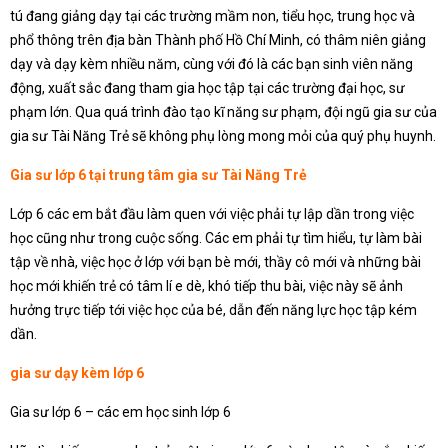
tú đang giảng dạy tại các trường mầm non, tiểu học, trung học và
phổ thông trên địa bàn Thành phố Hồ Chí Minh, có thâm niên giảng
dạy và dạy kèm nhiều năm, cùng với đó là các bạn sinh viên năng
động, xuất sắc đang tham gia học tập tại các trường đại học, sư
phạm lớn. Qua quá trình đào tạo kĩ năng sư phạm, đội ngũ gia sư của
gia sư Tài Năng Trẻ sẽ không phụ lòng mong mỏi của quý phụ huynh.
Gia sư lớp 6 tại trung tâm gia sư Tài Năng Trẻ
Lớp 6 các em bắt đầu làm quen với việc phải tự lập dần trong việc
học cũng như trong cuộc sống. Các em phải tự tìm hiểu, tự làm bài
tập về nhà, việc học ở lớp với bạn bè mới, thầy cô mới và những bài
học mới khiến trẻ có tâm lí e dè, khó tiếp thu bài, việc này sẽ ảnh
hưởng trực tiếp tới việc học của bé, dẫn đến năng lực học tập kém
dần.
gia sư dạy kèm lớp 6
Gia sư lớp 6 – các em học sinh lớp 6