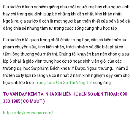
Gia sư lớp 6 kinh nghiệm giống như một người mẹ hay cha người anh
hay chị trong gia đình giúp bé những khi cần nhất, khó khăn nhất.
Ngoài ra, gia sư lớp 6 còn là một người bạn thân thiết của bé và bé dễ
dàng chia sẻ những tâm tư trong cuộc sống cũng như học tập
Gia sư lớp 6 là quan trọng nhất ở bậc trung học, cần có kiến thức sư
phạm chuyên sâu, tính kiên nhẫn, trách nhiệm và đặc biệt phải có
tấm lòng thương yêu mến trẻ. Chúng tôi khuyên bạn nên chọn gia sư
lớp 6 phải là giáo viên trung học cơ sở hoặc sinh viên giỏi của các
trường Đại học Sư phạm, Bách khoa, Y Dược, Ngoại thương,… năm 2
trở lên có lý lịch rõ ràng và có ít nhất 2 năm kinh nghiệm dạy kèm cho
học sinh lớp 6 do
Trung Tâm Gia Sư Tài Năng Trẻ
cung ứng
TƯ VẤN DẠY KÈM TẠI NHÀ XIN LIÊN HỆ ĐẾN SỐ ĐIỆN THOẠI : 090
333 1985( CÔ MƯỢT )
https://daykemhanoi.com/