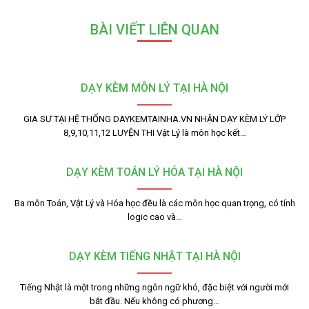
BÀI VIẾT LIÊN QUAN
DẠY KÈM MÔN LÝ TẠI HÀ NỘI
GIA SƯ TẠI HỆ THỐNG DAYKEMTAINHA.VN NHẬN DẠY KÈM LÝ LỚP
8,9,10,11,12 LUYỆN THI Vật Lý là môn học kết…
DẠY KÈM TOÁN LÝ HÓA TẠI HÀ NỘI
Ba môn Toán, Vật Lý và Hóa học đều là các môn học quan trọng, có tính
logic cao và…
DẠY KÈM TIẾNG NHẬT TẠI HÀ NỘI
Tiếng Nhật là một trong những ngôn ngữ khó, đặc biệt với người mới
bắt đầu. Nếu không có phương…