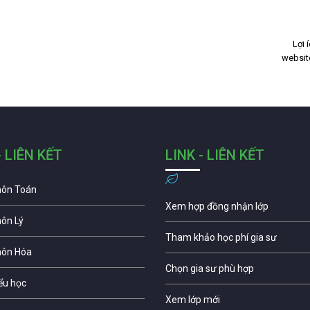
Lợi 
websit
- LIÊN KẾT
LINK - LIÊN KẾT
môn Toán
Xem hợp đồng nhận lớp
môn Lý
Tham khảo học phí gia sư
môn Hóa
Chọn gia sư phù hợp
iểu học
Xem lớp mới