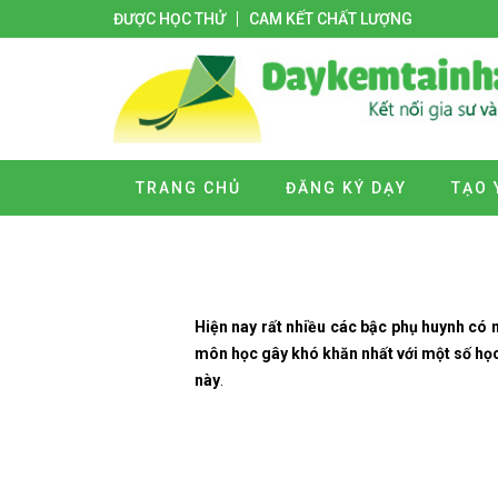
ĐƯỢC HỌC THỬ
CAM KẾT CHẤT LƯỢNG
TRANG CHỦ
ĐĂNG KÝ DẠY
TẠO 
Hiện nay rất nhiều các bậc phụ huynh có 
môn học gây khó khăn nhất với một số họ
này
.