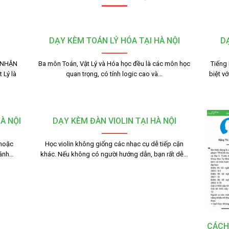
DẠY KÈM TOÁN LÝ HÓA TẠI HÀ NỘI
DẠ
 NHẬN
Ba môn Toán, Vật Lý và Hóa học đều là các môn học
Tiếng
 Lý là
quan trọng, có tính logic cao và…
biệt v
À NỘI
DẠY KÈM ĐÀN VIOLIN TẠI HÀ NỘI
 hoặc
Học violin không giống các nhạc cụ dễ tiếp cận
ránh…
khác. Nếu không có người hướng dẫn, bạn rất dễ…
CÁCH