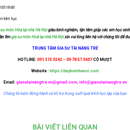
 tốt nhất
n liên tục
 sư môn Hóa tại nhà Hà Nội
giàu kinh nghiệm, tận tâm giúp các em học sinh
cần tìm
gia sư môn Hoá tại nhà Hà Nội
xin vui lòng liên hệ với chúng tôi để đ
TRUNG TÂM GIA SƯ TÀI NĂNG TRẺ
HOTLINE:
091 315 0242 – 09 78 57 3607
CÔ MƯỢT
Website :
https://daykemhanoi.com
Email:
giasutainangtre.vn@gmail.com, info@giasutainangtre.vn
Chúng tôi luôn đồng hành và hỗ trợ trong suốt quá trình học tập của bạn
BÀI VIẾT LIÊN QUAN