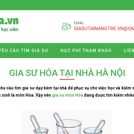
EMAIL
GIASUTAINANGTRE.VN@G
YÊU CẦU TÌM GIA SƯ
HỌC PHÍ THAM KHẢO
LIÊ
GIA SƯ HÓA TẠI NHÀ HÀ NỘI
nhu cầu tìm gia sư dạy kèm tại nhà để phục vụ cho việc học và kiểm s
c sinh là môn Hóa. Vậy nên
gia sư môn Hóa
đang được tìm kiếm nhiều