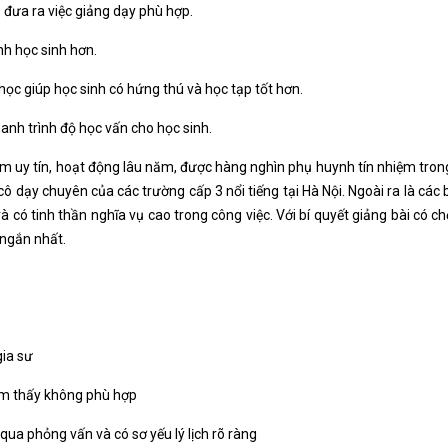
 đưa ra việc giảng dạy phù hợp.
nh học sinh hơn.
c giúp học sinh có hứng thú và học tạp tốt hơn.
hanh trình độ học vấn cho học sinh.
âm uy tín, hoạt động lâu năm, được hàng nghìn phụ huynh tín nhiệm trong
cô dạy chuyên của các trường cấp 3 nổi tiếng tại Hà Nội. Ngoài ra là các
à có tinh thần nghĩa vụ cao trong công việc. Với bí quyết giảng bài có 
 ngắn nhất.
gia sư
cảm thấy không phù hợp
qua phỏng vấn và có sơ yếu lý lịch rõ ràng