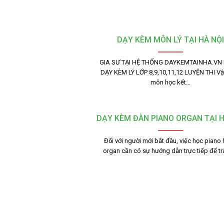
DẠY KÈM MÔN LÝ TẠI HÀ NỘI
GIA SƯ TẠI HỆ THỐNG DAYKEMTAINHA.VN
DẠY KÈM LÝ LỚP 8,9,10,11,12 LUYỆN THI Vật
môn học kết…
DẠY KÈM ĐÀN PIANO ORGAN TẠI H
Đối với người mới bắt đầu, việc học piano
organ cần có sự hướng dẫn trực tiếp để t