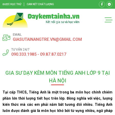
ĐƯỢC HỌC THỬ
CAM KẾT CHẤT LƯỢNG
EMAIL
GIASUTAINANGTRE.VN@GMAIL.COM
TƯ VẤN 24/7
090.333.1985 - 09.87.87.0217
GIA SƯ DẠY KÈM MÔN TIẾNG ANH LỚP 9 TẠI
HÀ NỘI
Tại cấp THCS, Tiếng Anh là một trong ba môn học chính chiếm
phần lớn thời lượng tiết học trên lớp. Đồng nghĩa với việc, lượng
kiến thức mà các em phải nắm bắt tương đối nhiều. Tiếng Anh
luôn được đánh giá là môn học khó bởi từ vựng nhiều, ngữ pháp