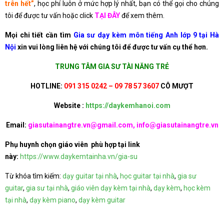
trên hết”
, học phí luôn ở mức hợp lý nhất, bạn có thể gọi cho chúng
tôi để được tư vấn hoặc click
TẠI ĐÂY
để xem thêm.
Mọi chi tiết cần tìm
Gia sư dạy kèm môn tiếng Anh lớp 9 tại Hà
Nội
xin vui lòng liên hệ với chúng tôi để được tư vấn cụ thể hơn.
TRUNG TÂM GIA SƯ TÀI NĂNG TRẺ
HOTLINE:
091 315 0242 – 09 78 57 3607
CÔ MƯỢT
Website :
https://daykemhanoi.com
Email:
giasutainangtre.vn@gmail.com, info@giasutainangtre.vn
Phụ huynh chọn giáo viên phù hợp tại link
này:
https://www.daykemtainha.vn/gia-su
Từ khóa tìm kiếm:
dạy guitar tại nhà
,
học guitar tại nhà
,
gia sư
guitar
,
gia sư tại nhà
,
giáo viên dạy kèm tại nhà
,
dạy kèm
,
học kèm
tại nhà
,
dạy kèm piano
,
dạy kèm guitar