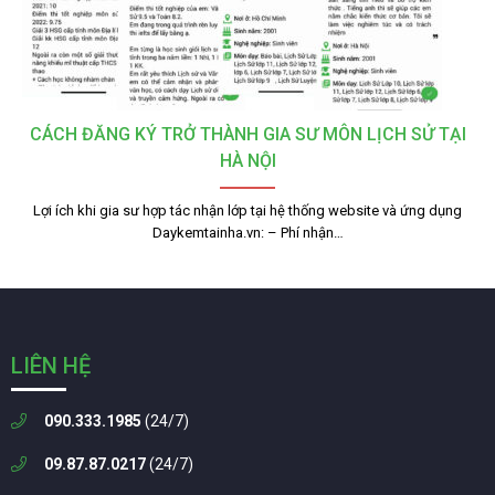
CÁCH ĐĂNG KÝ TRỞ THÀNH GIA SƯ MÔN LỊCH SỬ TẠI
HÀ NỘI
Lợi ích khi gia sư hợp tác nhận lớp tại hệ thống website và ứng dụng
Daykemtainha.vn: – Phí nhận…
LIÊN HỆ
090.333.1985
(24/7)
09.87.87.0217
(24/7)