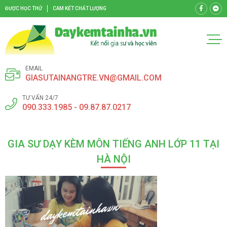
ĐƯỢC HỌC THỬ
CAM KẾT CHẤT LƯỢNG
EMAIL
GIASUTAINANGTRE.VN@GMAIL.COM
TƯ VẤN 24/7
090.333.1985 - 09.87.87.0217
GIA SƯ DẠY KÈM MÔN TIẾNG ANH LỚP 11 TẠI
HÀ NỘI