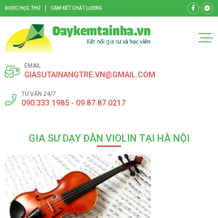
ĐƯỢC HỌC THỬ
CAM KẾT CHẤT LƯỢNG
EMAIL
GIASUTAINANGTRE.VN@GMAIL.COM
TƯ VẤN 24/7
090.333.1985 - 09.87.87.0217
GIA SƯ DẠY ĐÀN VIOLIN TẠI HÀ NỘI