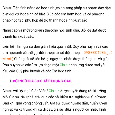
Gia su Tận tình nâng đỡ học sinh ,có phương pháp sư phạm dạy đặc
biệt đối với học sinh cá biệt .Giúp các em ham học và có phương
pháp học tập phù hợp để trở thành học sinh xuất sắc .
Nâng cao và mở rộng kiến thứccho học sinh Khá, Giỏi để đạt được
thành tích xuất sắc.
Liên hệ : Tìm gia sư đơn giản, hiệu quả nhất. Quý phụ huynh và các
em học sinh có thể gọi điện thoại tới số điện thoại :
090 333 1985 ( cô
Mượt )
Chúng tôi sẽ liên hệ lại ngay khi nhận được thông tin và giúp
Phụ huynh và các Em lựa chọn một
Gia sư
đáp ứng được mọi yêu
cầu của Quý phụ huynh và các Em học sinh.
ĐỘI NGŨ GIA SƯ CHẤT LƯỢNG CAO.
Gia su với Đội ngũ Giáo Viên/
Gia sư
được tuyển dụng rất kĩ lưỡng.
Mỗi Gia sư đều phải trải qua các bài kiểm tra nghiệp vụ Sư Phạm .
Sau khi qua vòng phỏng vấn, Gia sư được hướng dẫn, huấn luyện
nghiệp vụ kỹ trước khi cử đi dạy. gia sư đều là người có nhiều kinh