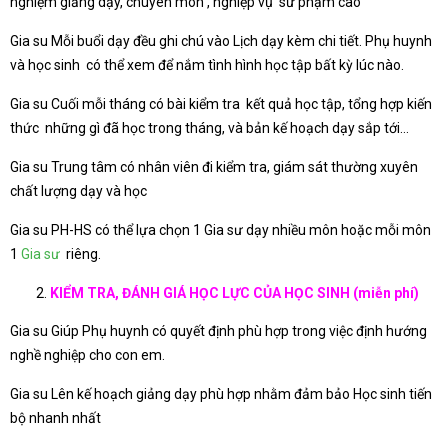
nghiệm giảng dạy, chuyên môn , nghiệp vụ sư phạm cao
Gia su Mỗi buổi dạy đều ghi chú vào Lịch dạy kèm chi tiết. Phụ huynh
và học sinh có thể xem để nắm tình hình học tập bất kỳ lúc nào.
Gia su Cuối mỗi tháng có bài kiểm tra kết quả học tập, tổng hợp kiến
thức những gì đã học trong tháng, và bản kế hoạch dạy sắp tới…
Gia su Trung tâm có nhân viên đi kiểm tra, giám sát thường xuyên
chất lượng dạy và học
Gia su PH-HS có thể lựa chọn 1 Gia sư dạy nhiều môn hoặc mỗi môn
1
Gia sư
riêng.
KIỂM TRA, ĐÁNH GIÁ HỌC LỰC CỦA HỌC SINH (miễn phí)
Gia su Giúp Phụ huynh có quyết định phù hợp trong việc định hướng
nghề nghiệp cho con em.
Gia su Lên kế hoạch giảng dạy phù hợp nhằm đảm bảo Học sinh tiến
bộ nhanh nhất