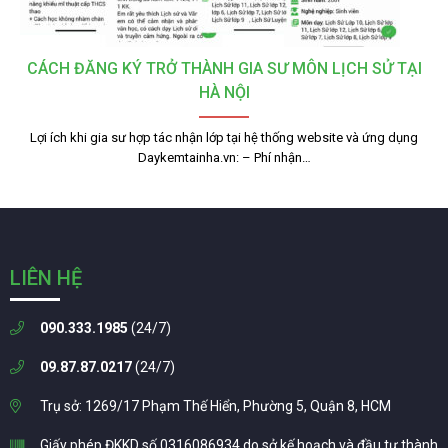
CÁCH ĐĂNG KÝ TRỞ THÀNH GIA SƯ MÔN LỊCH SỬ TẠI
HÀ NỘI
Lợi ích khi gia sư hợp tác nhận lớp tại hệ thống website và ứng dụng
Daykemtainha.vn: – Phí nhận…
LIÊN HỆ
090.333.1985
(24/7)
09.87.87.0217
(24/7)
Trụ sở: 1269/17 Phạm Thế Hiển, Phường 5, Quận 8, HCM
Giấy phép ĐKKD số 0316086934 do sở kế hoạch và đầu tư thành