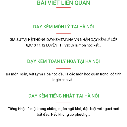
BÀI VIẾT LIÊN QUAN
DẠY KÈM MÔN LÝ TẠI HÀ NỘI
GIA SƯ TẠI HỆ THỐNG DAYKEMTAINHA.VN NHẬN DẠY KÈM LÝ LỚP
8,9,10,11,12 LUYỆN THI Vật Lý là môn học kết…
DẠY KÈM TOÁN LÝ HÓA TẠI HÀ NỘI
Ba môn Toán, Vật Lý và Hóa học đều là các môn học quan trọng, có tính
logic cao và…
DẠY KÈM TIẾNG NHẬT TẠI HÀ NỘI
Tiếng Nhật là một trong những ngôn ngữ khó, đặc biệt với người mới
bắt đầu. Nếu không có phương…