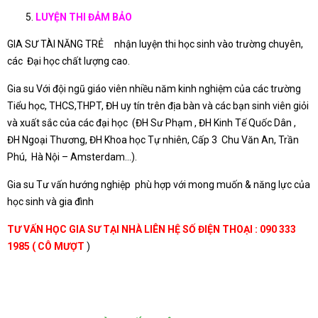
LUYỆN THI ĐẢM BẢO
GIA SƯ TÀI NĂNG TRẺ nhận luyện thi học sinh vào trường chuyên,
các Đại học chất lượng cao.
Gia su Với đội ngũ giáo viên nhiều năm kinh nghiệm của các trường
Tiểu học, THCS,THPT, ĐH uy tín trên địa bàn và các bạn sinh viên giỏi
và xuất sắc của các đại học (ĐH Sư Phạm , ĐH Kinh Tế Quốc Dân ,
ĐH Ngoại Thương, ĐH Khoa học Tự nhiên, Cấp 3 Chu Văn An, Trần
Phú, Hà Nội – Amsterdam…).
Gia su Tư vấn hướng nghiệp phù hợp với mong muốn & năng lực của
học sinh và gia đình
TƯ VẤN HỌC GIA SƯ TẠI NHÀ LIÊN HỆ SỐ ĐIỆN THOẠI : 090 333
1985 ( CÔ MƯỢT
)