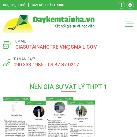
ĐƯỢC HỌC THỬ
CAM KẾT CHẤT LƯỢNG
EMAIL
GIASUTAINANGTRE.VN@GMAIL.COM
TƯ VẤN 24/7
090.333.1985 - 09.87.87.0217
NỀN GIA SƯ VẬT LÝ THPT 1