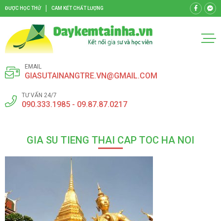
ĐƯỢC HỌC THỬ
CAM KẾT CHẤT LƯỢNG
EMAIL
GIASUTAINANGTRE.VN@GMAIL.COM
TƯ VẤN 24/7
090.333.1985 - 09.87.87.0217
GIA SU TIENG THAI CAP TOC HA NOI