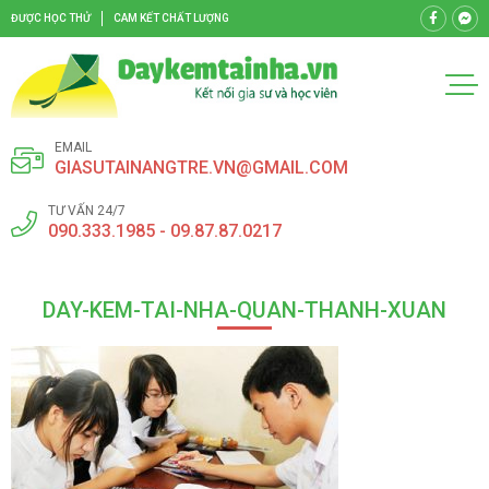
ĐƯỢC HỌC THỬ
CAM KẾT CHẤT LƯỢNG
EMAIL
GIASUTAINANGTRE.VN@GMAIL.COM
TƯ VẤN 24/7
090.333.1985 - 09.87.87.0217
DAY-KEM-TAI-NHA-QUAN-THANH-XUAN