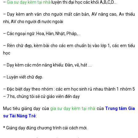
–
Gia sư dạy kèm tại nhà
luyện thi đại học các khối A,B,C,D…
– Dạy kèm anh văn cho người mất căn bản, AV nâng cao, Av thiếu
nhi, AV cho người đi nước ngoài
– Các ngoại ngữ: Hoa, Hàn, Nhật, Pháp,…
– Rèn chữ đẹp, kèm bài cho các em chuẩn bị vào lớp 1, các em tiểu
học
– Dạy kèm các môn năng khiếu: Đàn, vẽ, hát ….
– Luyện viết chữ đẹp.
– Đặc biệt dạy theo nhóm : các em học sinh rủ nhau thành 1 nhóm 5
– 7 hs, chúng tôi sẽ cử giáo viên đến dạy
Mục tiêu giảng dạy của
gia sư dạy kèm tại nhà
của
Trung tâm Gia
sư Tài Năng Trẻ
:
* Giảng dạy đúng chương trình cải cách mới.