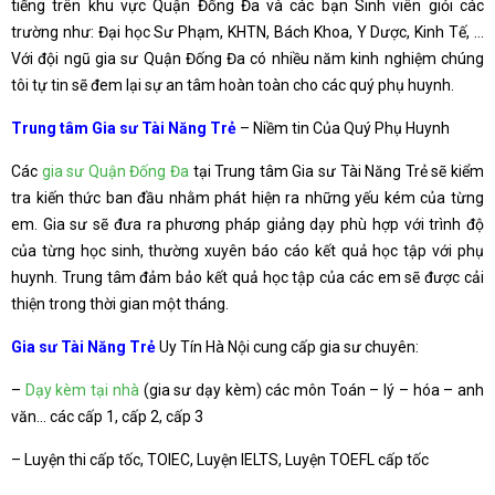
tiếng trên khu vực Quận Đống Đa và các bạn Sinh viên giỏi các
trường như: Đại học Sư Phạm, KHTN, Bách Khoa, Y Dược, Kinh Tế, …
Với đội ngũ gia sư Quận Đống Đa có nhiều năm kinh nghiệm chúng
tôi tự tin sẽ đem lại sự an tâm hoàn toàn cho các quý phụ huynh.
Trung tâm Gia sư Tài Năng Trẻ
– Niềm tin Của Quý Phụ Huynh
Các
gia sư Quận Đống Đa
tại Trung tâm Gia sư Tài Năng Trẻ sẽ kiểm
tra kiến thức ban đầu nhằm phát hiện ra những yếu kém của từng
em. Gia sư sẽ đưa ra phương pháp giảng dạy phù hợp với trình độ
của từng học sinh, thường xuyên báo cáo kết quả học tập với phụ
huynh. Trung tâm đảm bảo kết quả học tập của các em sẽ được cải
thiện trong thời gian một tháng.
Gia sư Tài Năng Trẻ
Uy Tín Hà Nội cung cấp gia sư chuyên:
–
Dạy kèm tại nhà
(gia sư dạy kèm) các môn Toán – lý – hóa – anh
văn… các cấp 1, cấp 2, cấp 3
– Luyện thi cấp tốc, TOIEC, Luyện IELTS, Luyện TOEFL cấp tốc