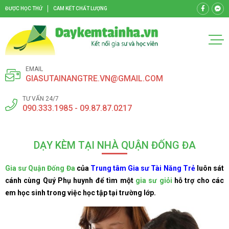
ĐƯỢC HỌC THỬ
CAM KẾT CHẤT LƯỢNG
EMAIL
GIASUTAINANGTRE.VN@GMAIL.COM
TƯ VẤN 24/7
090.333.1985 - 09.87.87.0217
DẠY KÈM TẠI NHÀ QUẬN ĐỐNG ĐA
Gia sư Quận Đống Đa
của
Trung tâm Gia sư Tài Năng Trẻ
luôn sát
cánh cùng Quý Phụ huynh để tìm một
gia sư giỏi
hỗ trợ cho các
em học sinh trong việc học tập tại trường lớp.