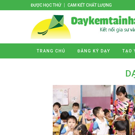
ĐƯỢC HỌC THỬ
CAM KẾT CHẤT LƯỢNG
TRANG CHỦ
ĐĂNG KÝ DẠY
TẠO 
DẠ