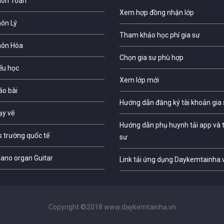
môn Toán
Xem hợp đồng nhận lớp
môn Lý
Tham khảo học phí gia sư
môn Hóa
Chọn gia sư phù hợp
iểu học
Xem lớp mới
áo bài
Hướng dẫn đăng ký tài khoản gia
ạy vẽ
Hướng dẫn phụ huynh tải app và t
s trường quốc tế
sư
iano organ Guitar
Link tải ứng dụng Daykemtainha.
Copyright ©2018 www.daykemtainha.vn