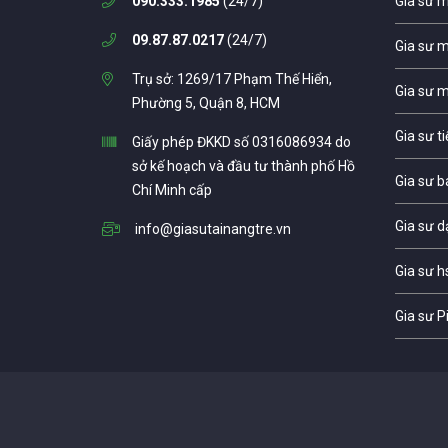
090.333.1985
(24/7)
Gia sư 
09.87.87.0217
(24/7)
Gia sư 
Trụ sở: 1269/17 Phạm Thế Hiển,
Gia sư 
Phường 5, Quận 8, HCM
Gia sư t
Giấy phép ĐKKD số 0316086934 do
sở kế hoạch và đầu tư thành phố Hồ
Gia sư b
Chí Minh cấp
Gia sư d
info@giasutainangtre.vn
Gia sư h
Gia sư P