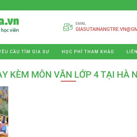
EMAIL
GIASUTAINANGTRE.VN@G
YÊU CẦU TÌM GIA SƯ
HỌC PHÍ THAM KHẢO
LIÊ
Y KÈM MÔN VĂN LỚP 4 TẠI HÀ N