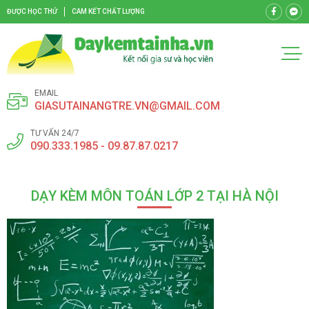
ĐƯỢC HỌC THỬ
CAM KẾT CHẤT LƯỢNG
EMAIL
GIASUTAINANGTRE.VN@GMAIL.COM
TƯ VẤN 24/7
090.333.1985 - 09.87.87.0217
DẠY KÈM MÔN TOÁN LỚP 2 TẠI HÀ NỘI