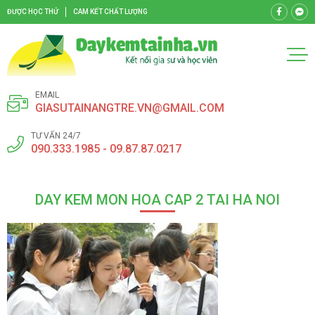
ĐƯỢC HỌC THỬ
CAM KẾT CHẤT LƯỢNG
EMAIL
GIASUTAINANGTRE.VN@GMAIL.COM
TƯ VẤN 24/7
090.333.1985 - 09.87.87.0217
DAY KEM MON HOA CAP 2 TAI HA NOI